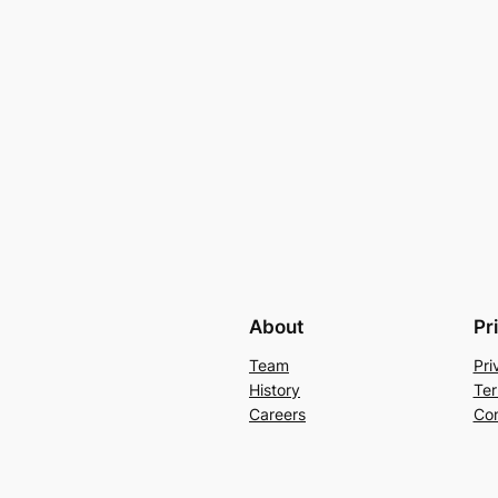
About
Pr
Team
Pri
History
Ter
Careers
Con