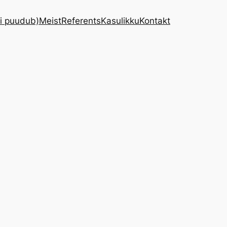
ri puudub)
Meist
Referents
Kasulikku
Kontakt