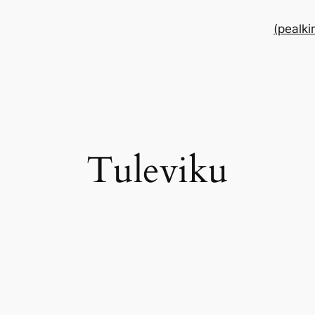
(pealki
Tuleviku